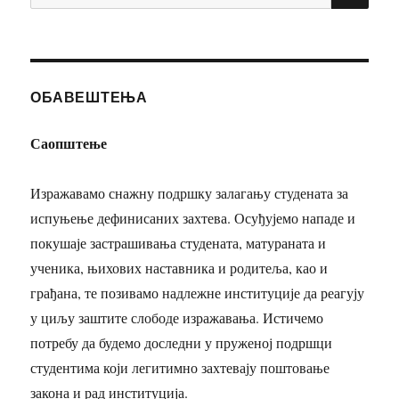
за:
ОБАВЕШТЕЊА
Саопштење
Изражавамо снажну подршку залагању студената за
испуњење дефинисаних захтева. Осуђујемо нападе и
покушаје застрашивања студената, матураната и
ученика, њихових наставника и родитеља, као и
грађана, те позивамо надлежне институције да реагују
у циљу заштите слободе изражавања. Истичемо
потребу да будемо доследни у пруженој подршци
студентима који легитимно захтевају поштовање
закона и рад институција.