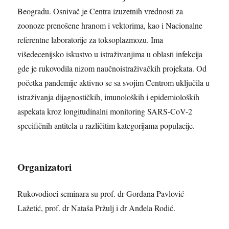
Beogradu. Osnivač je Centra izuzetnih vrednosti za
zoonoze prenošene hranom i vektorima, kao i Nacionalne
referentne laboratorije za toksoplazmozu. Ima
višedecenijsko iskustvo u istraživanjima u oblasti infekcija
gde je rukovodila nizom naučnoistraživačkih projekata. Od
početka pandemije aktivno se sa svojim Centrom uključila u
istraživanja dijagnostičkih, imunoloških i epidemioloških
aspekata kroz longitudinalni monitoring SARS-CoV-2
specifičnih antitela u različitim kategorijama populacije.
Organizatori
Rukovodioci seminara su prof. dr Gordana Pavlović-
Lažetić, prof. dr Nataša Pržulj i dr Anđela Rodić.