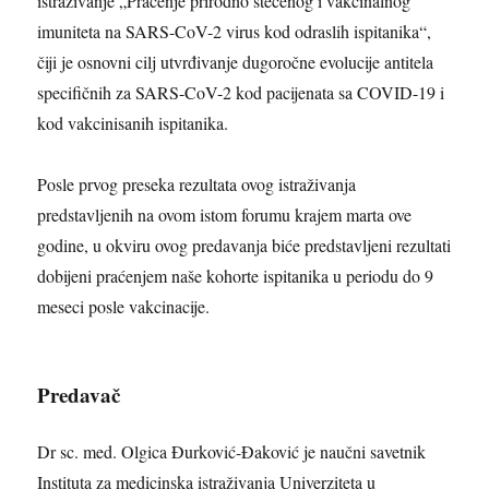
istraživanje „Praćenje prirodno stečenog i vakcinalnog
imuniteta na SARS-CoV-2 virus kod odraslih ispitanika“,
čiji je osnovni cilj utvrđivanje dugoročne evolucije antitela
specifičnih za SARS-CoV-2 kod pacijenata sa COVID-19 i
kod vakcinisanih ispitanika.
Posle prvog preseka rezultata ovog istraživanja
predstavljenih na ovom istom forumu krajem marta ove
godine, u okviru ovog predavanja biće predstavljeni rezultati
dobijeni praćenjem naše kohorte ispitanika u periodu do 9
meseci posle vakcinacije.
Predavač
Dr sc. med. Olgica Đurković-Đaković je naučni savetnik
Instituta za medicinska istraživanja Univerziteta u