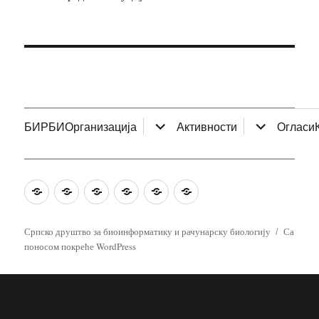
прошири
прошири
БИРБИ
Организација
Активности
Огласи
изборник
изборник
дете
дете
BIRBI
Organization
Activities
Postings
Address
Српски
Српско друштво за биоинформатику и рачунарску биологију
Са
поносом покреће WordPress