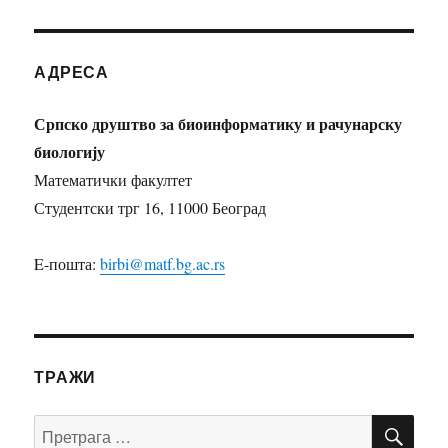
АДРЕСА
Српско друштво за биоинформатику и рачунарску
биологију
Математички факултет
Студентски трг 16, 11000 Београд
E-пошта:
birbi@matf.bg.ac.rs
ТРАЖИ
ПР
Претрага